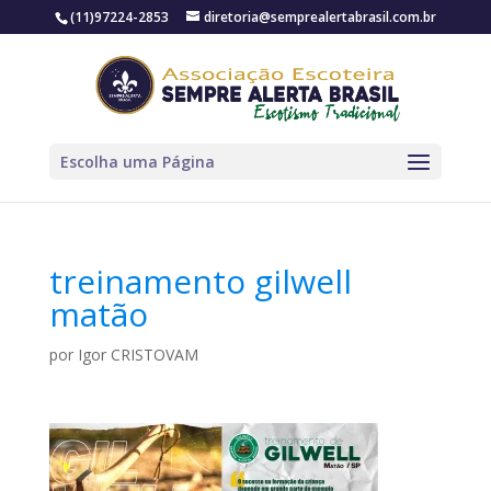
(11)97224-2853
diretoria@semprealertabrasil.com.br
Escolha uma Página
treinamento gilwell
matão
por
Igor CRISTOVAM