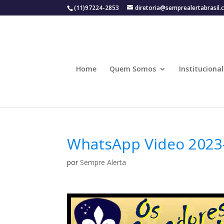
(11)97224-2853
diretoria@semprealertabrasil.
Home
Quem Somos
Institucional
WhatsApp Video 2023-
por
Sempre Alerta
Tocador
de
vídeo