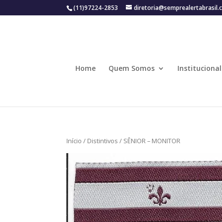
(11)97224-2853
diretoria@semprealertabrasil.
Home
Quem Somos
Institucional
Início
/
Distintivos
/ SÊNIOR – MONITOR